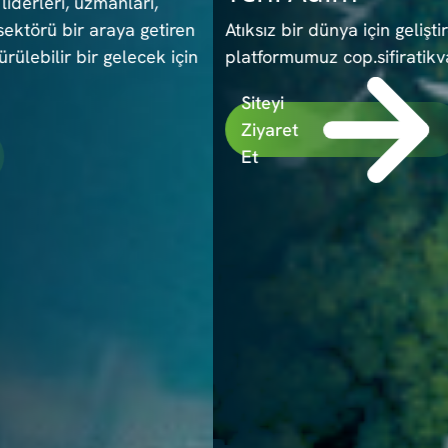
Atıksız bir dünya için geliştirdiğimiz yeni
platformumuz cop.sifiratikvakfi.org yayında.
Siteyi
Ziyaret
Et