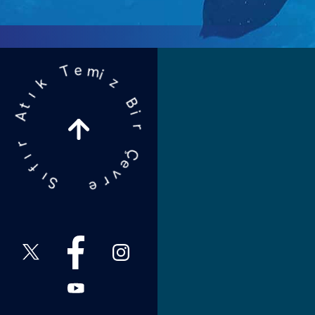
e
m
i
T
z
k
B
ı
i
t
r
A
Ç
r
e
ı
v
f
r
ı
e
S