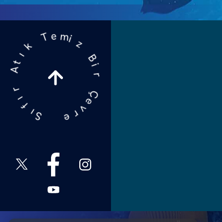
m
e
i
T
z
k
B
ı
i
t
r
A
Ç
r
e
ı
v
f
r
ı
e
S