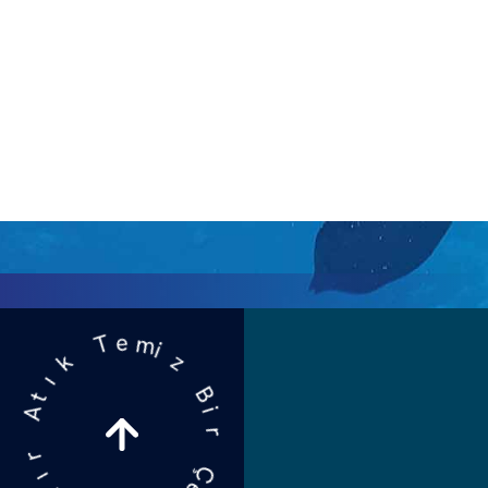
e
m
i
T
z
k
B
ı
i
t
r
A
Ç
r
e
ı