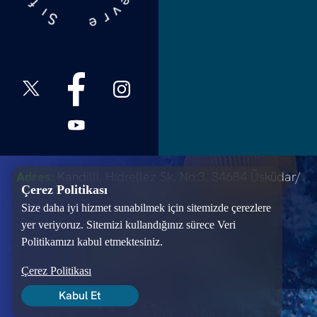
v
f
r
ı
e
S
Adres:
Kandilli, Hıdrellez Sk. No:3, 34684 Üsküdar/
Çerez Politikası
İstanbul
Size daha iyi hizmet sunabilmek için sitemizde çerezlere
T:
+90 216 651 20 00
yer veriyoruz. Sitemizi kullandığınız sürece Veri
Politikamızı kabul etmektesiniz.
M:
info@sifiratikvakfi.org
Çerez Politikası
Kabul Et