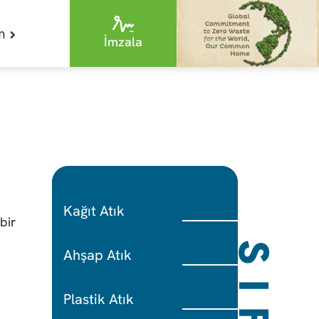
im
İmzala
Kağıt Atık
bir
Ahşap Atık
Plastik Atık