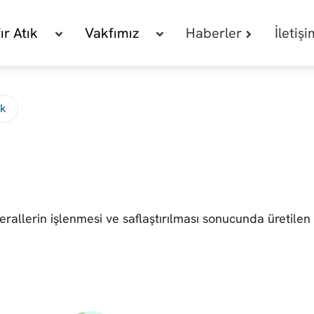
fır Atık
Vakfımız
Haberler
İletiş
ık
rallerin işlenmesi ve saflaştırılması sonucunda üretilen 