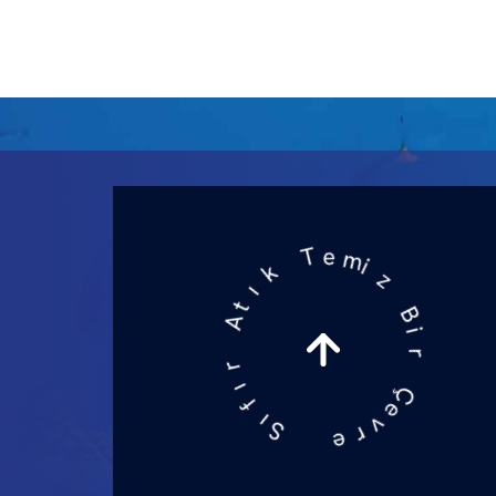
z
i
m
e
B
T
i
r
k
Ç
ı
e
t
A
v
r
r
e
ı
f
S
ı