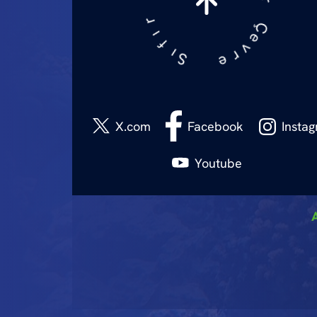
e
ı
v
t
A
r
e
r
ı
S
f
ı
Youtube
X.com
Facebook
Insta
Youtube
X.com
Facebook