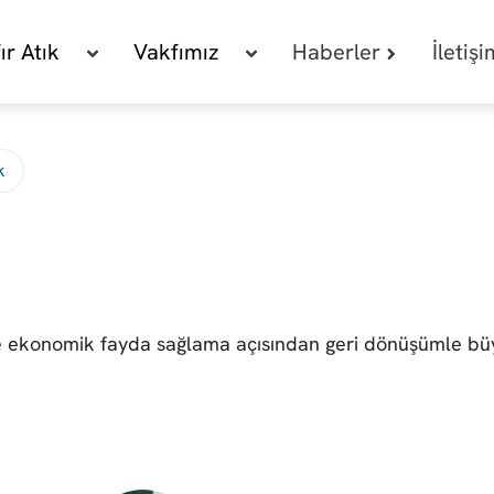
fır Atık
Vakfımız
Haberler
İletiş
k
ve ekonomik fayda sağlama açısından geri dönüşümle b