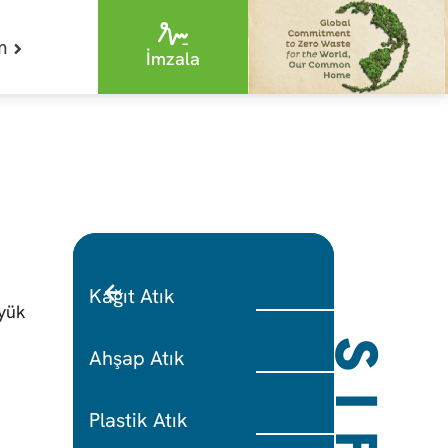
im
İmzala
Kağıt Atık
üyük
Ahşap Atık
Plastik Atık