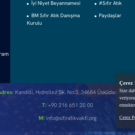
İyi Niyet Beyannamesi
#Sıfır Atık
BM Sıfır Atık Danışma
Paydaşlar
Kurulu
gram
Çerez 
Size dah
Adres:
Kandilli, Hıdrellez Sk. No:3, 34684 Üsküdar/İstanb
veriyoru
T:
+90 216 651 20 00
etmektes
M:
info@sifiratikvakfi.org
Çerez Po