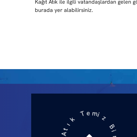
Kağıt Atık ile ilgili vatandaşlardan gelen g
burada yer alabilirsiniz.
z
i
m
B
i
e
r
T
Ç
k