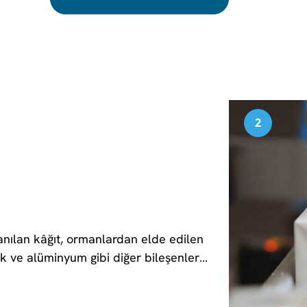
2
nılan kâğıt, ormanlardan elde edilen
tik ve alüminyum gibi diğer bileşenler
denlerden sağlanır. Kombozit ambalaj
malzemenin tam yüzeylerinin