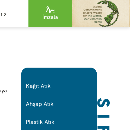
im
İmzala
Kağıt Atık
aya
Ahşap Atık
Plastik Atık