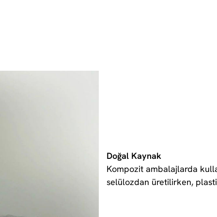
Doğal Kaynak
Kompozit ambalajlarda kulla
selülozdan üretilirken, plas
petrol türevlerinden ve ma
malzemeleri en az iki ayrı 