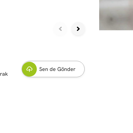
Sen de Gönder
arak