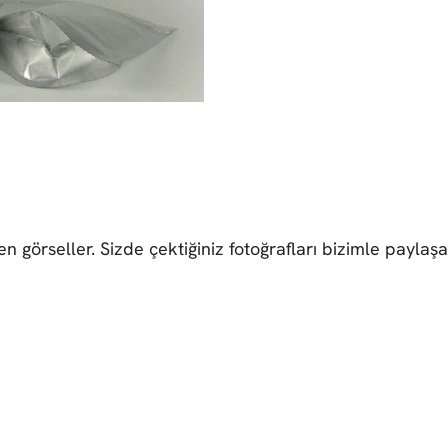
birleştirilmesiyle elde edilir.
en görseller. Sizde çektiğiniz fotoğrafları bizimle paylaş