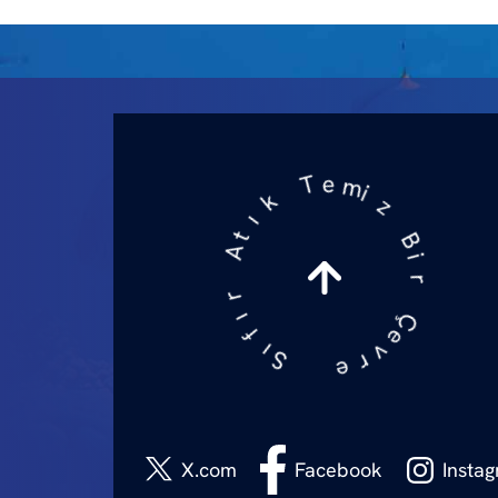
m
i
z
e
B
T
i
r
k
Ç
ı
t
e
A
v
r
r
e
ı
f
ı
S
Youtube
X.com
Facebook
Insta