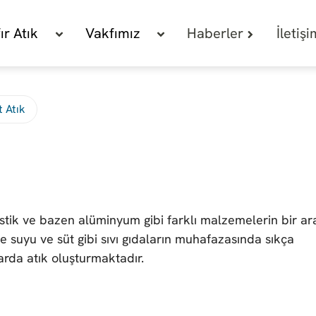
fır Atık
Vakfımız
Haberler
İletiş
 Atık
astik ve bazen alüminyum gibi farklı malzemelerin bir ar
ve suyu ve süt gibi sıvı gıdaların muhafazasında sıkça
rda atık oluşturmaktadır.