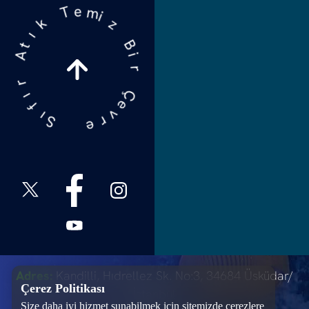
e
m
i
T
z
k
B
ı
i
t
r
A
Ç
r
e
ı
v
f
r
ı
e
S
Adres:
Kandilli, Hıdrellez Sk. No:3, 34684 Üsküdar/
Çerez Politikası
İstanbul
Size daha iyi hizmet sunabilmek için sitemizde çerezlere