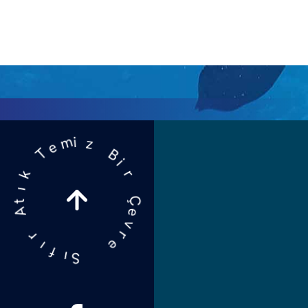
i
r
B
Ç
z
e
i
m
v
r
e
e
T
k
S
ı
ı
t
A
f
ı
r