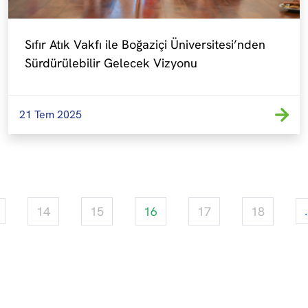
Sıfır Atık Vakfı ile Boğaziçi Üniversitesi’nden 
Sürdürülebilir Gelecek Vizyonu
21 Tem 2025
14
15
16
17
18
.