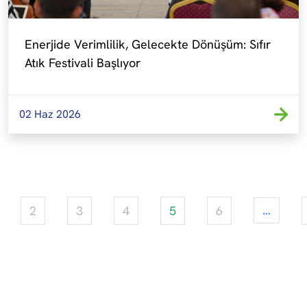
Enerjide Verimlilik, Gelecekte Dönüşüm: Sıfır 
Atık Festivali Başlıyor
02 Haz 2026
2
3
4
5
6
...