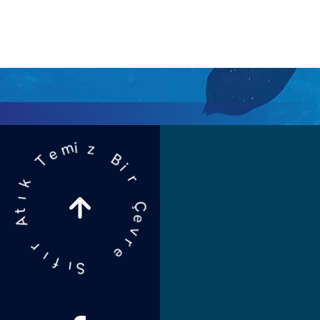
i
B
r
z
Ç
e
i
m
v
e
r
T
e
k
ı
S
t
ı
A
f
ı
r