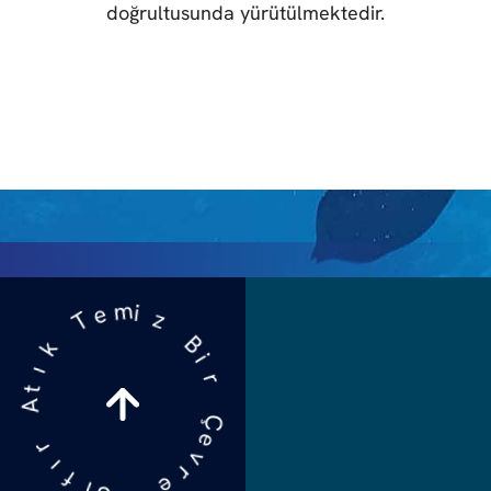
doğrultusunda yürütülmektedir.
m
z
i
e
B
T
i
r
k
Ç
ı
t
e
A
v
r
r
e
ı