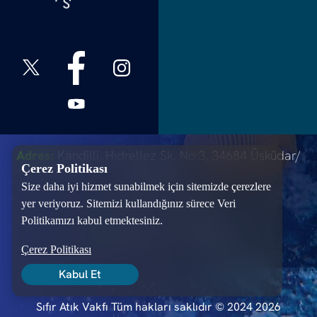
f
ı
S
Adres:
Kandilli, Hıdrellez Sk. No:3, 34684 Üsküdar/
Çerez Politikası
İstanbul
Size daha iyi hizmet sunabilmek için sitemizde çerezlere
T:
+90 216 651 20 00
yer veriyoruz. Sitemizi kullandığınız sürece Veri
Politikamızı kabul etmektesiniz.
M:
info@sifiratikvakfi.org
Çerez Politikası
Kabul Et
Sıfır Atık Vakfı Tüm hakları saklıdır © 2024
2026