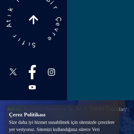
r
e
T
Ç
e
k
v
ı
r
t
e
A
r
S
ı
ı
f
Adres:
Kandilli, Hıdrellez Sk. No:3, 34684 Üsküdar/
Çerez Politikası
İstanbul
Size daha iyi hizmet sunabilmek için sitemizde çerezlere
T:
+90 216 651 20 00
yer veriyoruz. Sitemizi kullandığınız sürece Veri