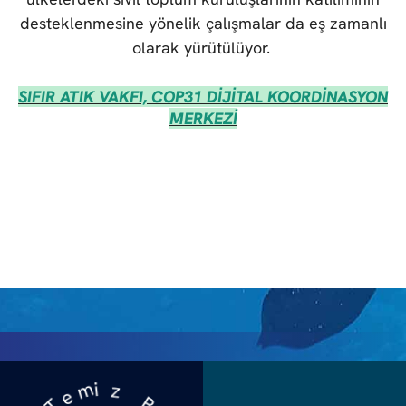
desteklenmesine yönelik çalışmalar da eş zamanlı
olarak yürütülüyor.
SIFIR ATIK VAKFI, COP31 DİJİTAL KOORDİNASYON
MERKEZİ
z
B
i
i
m