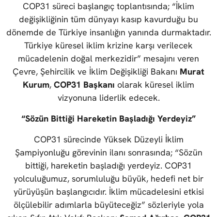
COP31 süreci başlangıç toplantısında; “İklim
değişikliğinin tüm dünyayı kasıp kavurduğu bu
dönemde de Türkiye insanlığın yanında durmaktadır.
Türkiye küresel iklim krizine karşı verilecek
mücadelenin doğal merkezidir” mesajını veren
Çevre, Şehircilik ve İklim Değişikliği Bakanı
Murat
Kurum
,
COP31 Başkanı
olarak küresel iklim
vizyonuna liderlik edecek.
“Sözün Bittiği Hareketin Başladığı Yerdeyiz”
COP31 sürecinde Yüksek Düzeyli İklim
Şampiyonluğu görevinin ilanı sonrasında; “Sözün
bittiği, hareketin başladığı yerdeyiz. COP31
yolculuğumuz, sorumluluğu büyük, hedefi net bir
yürüyüşün başlangıcıdır. İklim mücadelesini etkisi
ölçülebilir adımlarla büyüteceğiz” sözleriyle yola