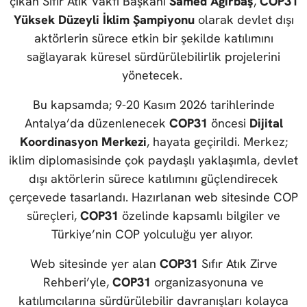
çıkan Sıfır Atık Vakfı Başkanı
Samed Ağırbaş
,
COP31
Yüksek Düzeyli İklim Şampiyonu
olarak devlet dışı
aktörlerin sürece etkin bir şekilde katılımını
sağlayarak küresel sürdürülebilirlik projelerini
yönetecek.
Bu kapsamda; 9-20 Kasım 2026 tarihlerinde
Antalya’da düzenlenecek
COP31
öncesi
Dijital
Koordinasyon Merkezi
, hayata geçirildi. Merkez;
iklim diplomasisinde çok paydaşlı yaklaşımla, devlet
dışı aktörlerin sürece katılımını güçlendirecek
çerçevede tasarlandı. Hazırlanan web sitesinde COP
süreçleri,
COP31
özelinde kapsamlı bilgiler ve
Türkiye’nin COP yolculuğu yer alıyor.
Web sitesinde yer alan
COP31
Sıfır Atık Zirve
Rehberi’yle,
COP31
organizasyonuna ve
katılımcılarına sürdürülebilir davranışları kolayca