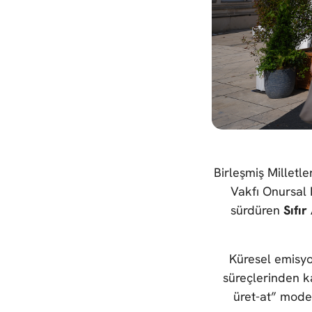
Birleşmiş Milletle
Vakfı Onursal
sürdüren
Sıfır
Küresel emisyo
süreçlerinden k
üret-at” model