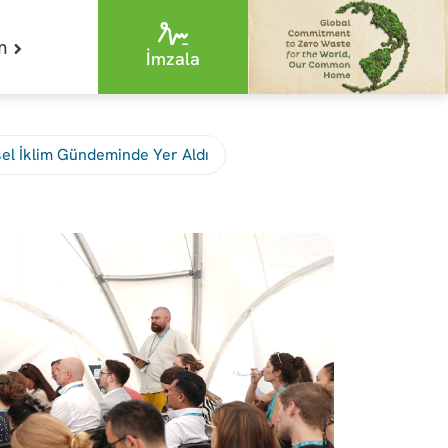
im
İmzala
esel İklim Gündeminde Yer Aldı