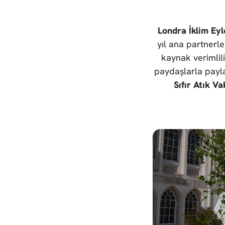
Londra İklim Eyl
yıl ana partnerl
kaynak verimlili
paydaşlarla payla
Sıfır Atık Va