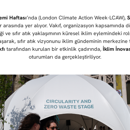
emi Haftası
’nda (London Climate Action Week-LCAW),
S
er arasında yer alıyor. Vakıf, organizasyon kapsamında 
ği ve sıfır atık yaklaşımının küresel iklim eylemindeki ro
şarak, sıfır atık vizyonunu iklim gündeminin merkezine 
kfı
tarafından kurulan bir etkinlik çadırında,
İklim İnov
oturumları da gerçekleştiriliyor.