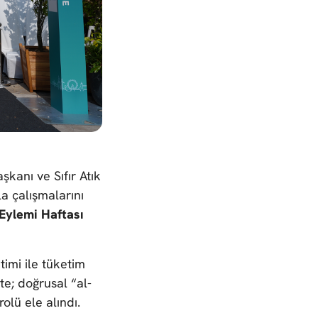
şkanı ve Sıfır Atık
a çalışmalarını
 Eylemi Haftası
imi ile tüketim
e; doğrusal “al-
olü ele alındı.