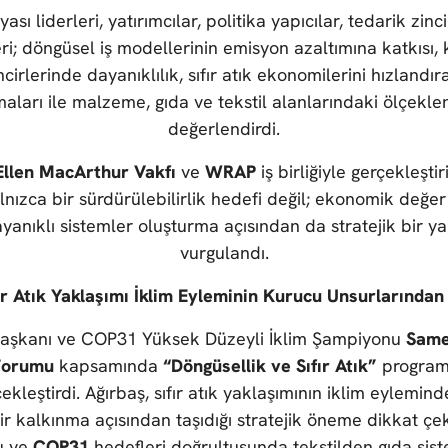
ı liderleri, yatırımcılar, politika yapıcılar, tedarik zinci
i; döngüsel iş modellerinin emisyon azaltımına katkısı, k
ncirlerinde dayanıklılık, sıfır atık ekonomilerini hızlandı
ları ile malzeme, gıda ve tekstil alanlarındaki ölçekle
değerlendirdi.
Ellen MacArthur Vakfı
ve
WRAP
iş birliğiyle gerçekleşti
lnızca bir sürdürülebilirlik hedefi değil; ekonomik değer
ayanıklı sistemler oluşturma açısından da stratejik bir y
vurgulandı.
ır Atık Yaklaşımı İklim Eyleminin Kurucu Unsurlarından 
ı Başkanı ve COP31 Yüksek Düzeyli İklim Şampiyonu
Same
Forumu
kapsamında
“Döngüsellik ve Sıfır Atık”
program
kleştirdi. Ağırbaş, sıfır atık yaklaşımının iklim eylemin
ir kalkınma açısından taşıdığı stratejik öneme dikkat ç
u ve
COP31
hedefleri doğrultusunda tekstilden gıda sis