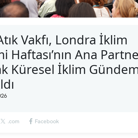
 Atık Vakfı, Londra İklim
i Haftası’nın Ana Partne
ak Küresel İklim Günde
ldı
026
.com
Facebook