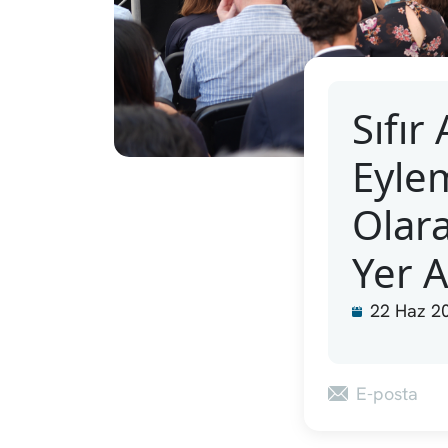
Sıfır
Eylem
Olar
Yer A
22 Haz 2
E-posta