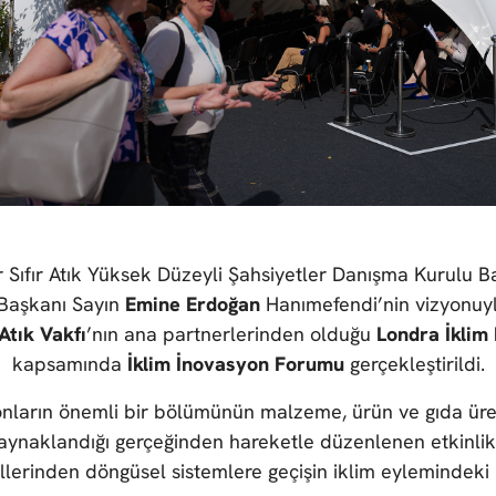
r Sıfır Atık Yüksek Düzeyli Şahsiyetler Danışma Kurulu Ba
 Başkanı Sayın
Emine Erdoğan
Hanımefendi’nin vizyonuyl
 Atık Vakfı
’nın ana partnerlerinden olduğu
Londra İklim
kapsamında
İklim İnovasyon Forumu
gerçekleştirildi.
nların önemli bir bölümünün malzeme, ürün ve gıda üret
aynaklandığı gerçeğinden hareketle düzenlenen etkinlikt
lerinden döngüsel sistemlere geçişin iklim eylemindeki r