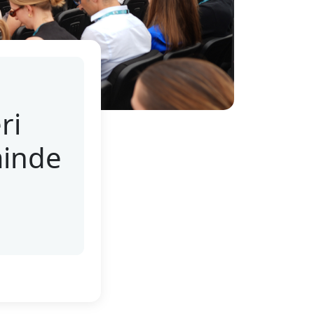
ri
minde