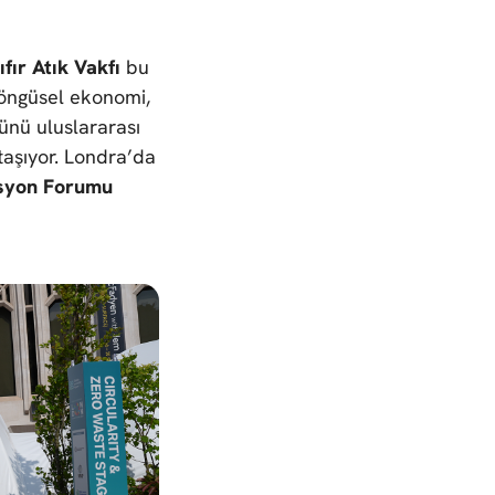
ıfır Atık Vakfı
bu
döngüsel ekonomi,
lünü uluslararası
taşıyor. Londra’da
asyon Forumu