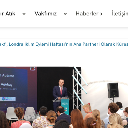
fır Atık
Vakfımız
Haberler
İletiş
Vakfı, Londra İklim Eylemi Haftası’nın Ana Partneri Olarak Kür