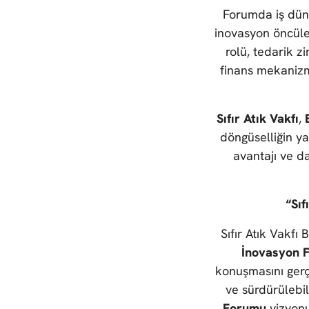
Forumda iş dünyas
inovasyon öncüler
rolü, tedarik zi
finans mekanizma
Sıfır Atık Vakfı
,
döngüselliğin ya
avantajı ve d
“Sıf
Sıfır Atık Vakf
İnovasyon 
konuşmasını gerçe
ve sürdürülebil
Forumu
vizyon