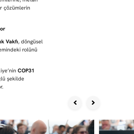
ir çözümlerin
yor
tık Vakfı
, döngüsel
demindeki rolünü
kiye’nin
COP31
çlü şekilde
r.