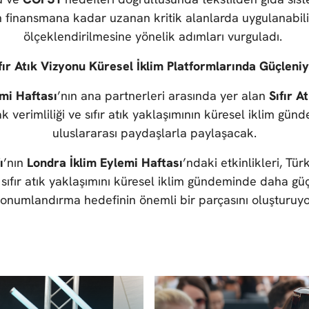
 finansmana kadar uzanan kritik alanlarda uygulanabil
ölçeklendirilmesine yönelik adımları vurguladı.
fır Atık Vizyonu Küresel İklim Platformlarında Güçleni
mi Haftası
’nın ana partnerleri arasında yer alan
Sıfır A
 verimliliği ve sıfır atık yaklaşımının küresel iklim gün
uluslararası paydaşlarla paylaşacak.
ı
’nın
Londra İklim Eylemi Haftası
’ndaki etkinlikleri, Tür
sıfır atık yaklaşımını küresel iklim gündeminde daha gü
onumlandırma hedefinin önemli bir parçasını oluşturuyo