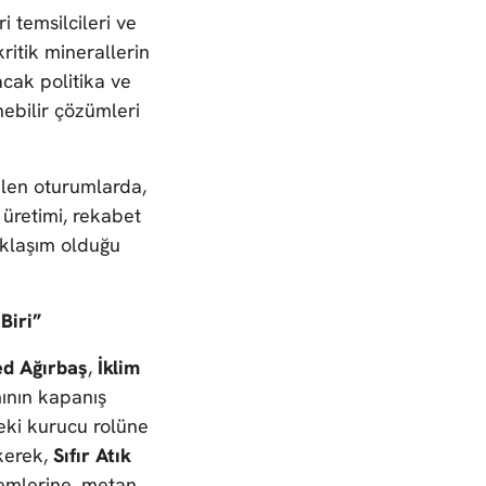
ri temsilcileri ve
ritik minerallerin
racak politika ve
nebilir çözümleri
rilen oturumlarda,
 üretimi, rekabet
aklaşım olduğu
Biri”
d Ağırbaş
,
İklim
ının kapanış
deki kurucu rolüne
ekerek,
Sıfır Atık
temlerine, metan