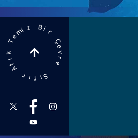
r
i
B
Ç
e
z
v
i
m
r
e
e
T
k
S
ı
ı
t
f
A
ı
r