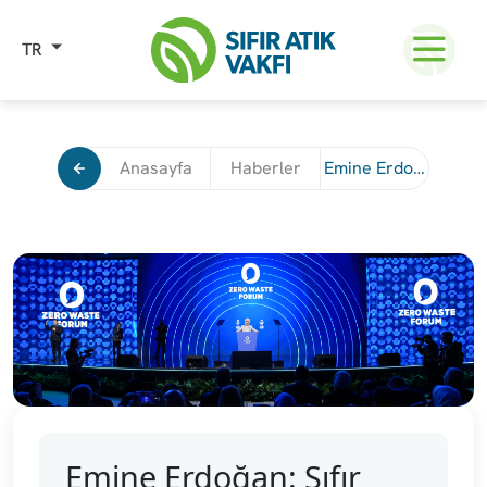
TR
Anasayfa
Haberler
Emine Erdoğan: Sıfır Atık Forumu'nda 160’tan Fazla Ülkeden Binlerce Temsilci İstanbul’da Ortak Evimiz Dünya İçin Buluşacak
Emine Erdoğan: Sıfır