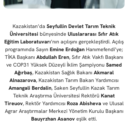
Kazakistan’da
Seyfullin Devlet Tarım Teknik
Üniversitesi
bünyesinde
Uluslararası Sıfır Atık
Eğitim Laboratuvarı
’nın açılışını gerçekleştirdi. Açılış
programında Sayın
Emine Erdoğan
Hanımefendi’ye;
TİKA Başkanı
Abdullah Eren
, Sıfır Atık Vakfı Başkanı
ve COP31 Yüksek Düzeyli İklim Şampiyonu
Samed
Ağırbaş
, Kazakistan Sağlık Bakanı
Akmaral
Alnazarova
, Kazakistan Tarım Bakan Yardımcısı
Amangali Berdalin
, Saken Seyfullin Kazak Tarım
Teknik Araştırma Üniversitesi Rektörü
Kanat
Tireuov
, Rektör Yardımcısı
Roza Abisheva
ve Ulusal
Agrar Araştırmalar Merkezi Yönetim Kurulu Başkanı
Bauyrzhan Asanov
eşlik etti.