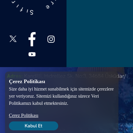
e
r
S
ı
ı
f
Adres:
Kandilli, Hıdrellez Sk. No:3, 34684 Üsküdar/
Çerez Politikası
İstanbul
Size daha iyi hizmet sunabilmek için sitemizde çerezlere
T:
+90 216 651 20 00
yer veriyoruz. Sitemizi kullandığınız sürece Veri
Politikamızı kabul etmektesiniz.
M:
info@sifiratikvakfi.org
Çerez Politikası
Kabul Et