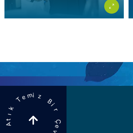
z
B
i
m
i
e
r
T
Ç
k
e
v
ı
t
r
A