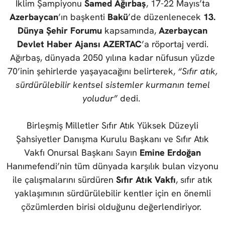
İklim Şampiyonu
Samed Ağırbaş
, 17-22 Mayıs’ta
Azerbaycan
’ın başkenti
Bakü
’de düzenlenecek
13.
Dünya Şehir Forumu
kapsamında,
Azerbaycan
Devlet Haber Ajansı AZERTAC
’a röportaj verdi.
Ağırbaş, dünyada 2050 yılına kadar nüfusun yüzde
70’inin şehirlerde yaşayacağını belirterek,
“Sıfır atık,
sürdürülebilir kentsel sistemler kurmanın temel
yoludur”
dedi.
Birleşmiş Milletler Sıfır Atık Yüksek Düzeyli
Şahsiyetler Danışma Kurulu Başkanı ve Sıfır Atık
Vakfı Onursal Başkanı Sayın
Emine Erdoğan
Hanımefendi’nin tüm dünyada karşılık bulan vizyonu
ile çalışmalarını sürdüren
Sıfır Atık Vakfı
, sıfır atık
yaklaşımının sürdürülebilir kentler için en önemli
çözümlerden birisi olduğunu değerlendiriyor.