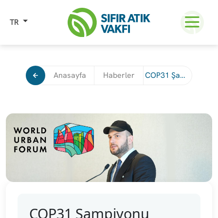
TR
Anasayfa
Haberler
COP31 Şampiyonu Samed Ağırbaş, Bakü’deki Dünya Şehir Forumu Kapsamında Azerbaycan Basınına Konuştu
COP31 Şampiyonu