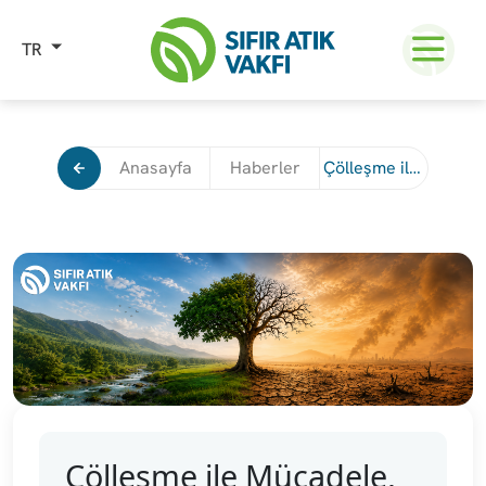
TR
Anasayfa
Haberler
Çölleşme ile Mücadele, COP31 İklim Hedeflerinin Tamamlayıcı Unsuru
Çölleşme ile Mücadele,