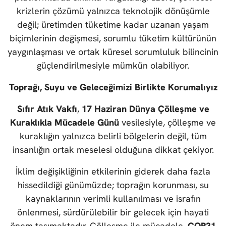
krizlerin çözümü yalnızca teknolojik dönüşümle
değil; üretimden tüketime kadar uzanan yaşam
biçimlerinin değişmesi, sorumlu tüketim kültürünün
yaygınlaşması ve ortak küresel sorumluluk bilincinin
güçlendirilmesiyle mümkün olabiliyor.
Toprağı, Suyu ve Geleceğimizi Birlikte Korumalıyız
Sıfır Atık Vakfı
,
17 Haziran Dünya Çölleşme ve
Kuraklıkla Mücadele Günü
vesilesiyle, çölleşme ve
kuraklığın yalnızca belirli bölgelerin değil, tüm
insanlığın ortak meselesi olduğuna dikkat çekiyor.
İklim değişikliğinin etkilerinin giderek daha fazla
hissedildiği günümüzde; toprağın korunması, su
kaynaklarının verimli kullanılması ve israfın
önlenmesi, sürdürülebilir bir gelecek için hayati
önem taşımaktadır. Çölleşme ile mücadele,
COP31