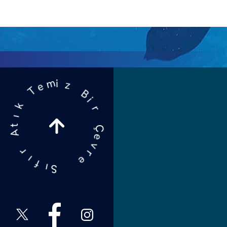
z
B
i
m
i
r
e
T
Ç
e
k
v
ı
r
t
A
e
r
S
ı
ı
f